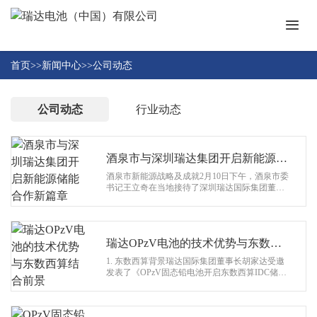
首
页
首页
>>
新闻中心
>>
公司动态
关
于
公司动态
行业动态
我
新
们
闻
酒泉市与深圳瑞达集团开启新能源储
中
产
能合作新篇章
酒泉市新能源战略及成就2月10日下午，酒泉市委
心
书记王立奇在当地接待了深圳瑞达国际集团董事
品
长胡家达率领的团队。此次会面，双方主要就新
与
能源及其储能产业的潜在合作项目进行···
常
应
见
用
瑞达OPzV电池的技术优势与东数西
问
联
算结合前景
1. 东数西算背景瑞达国际集团董事长胡家达受邀
题
发表了《OPzV固态铅电池开启东数西算IDC储能
系
新时代》的主旨演讲，引发了广泛关注。2. OPzV
我
电池的优势瑞达蓄电池董事长胡家达指···
们